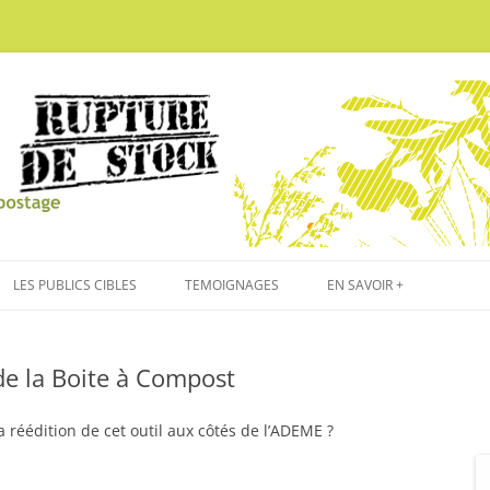
Aller
au
LES PUBLICS CIBLES
TEMOIGNAGES
EN SAVOIR +
contenu
ECOLE
LE COMPOSTAGE
de la Boite à Compost
CENTRE DE LOISIRS
ILS EN PARLENT
GRAND PUBLIC
QUI SOMMES-NOUS ?
a réédition de cet outil aux côtés de l’ADEME ?
GERES